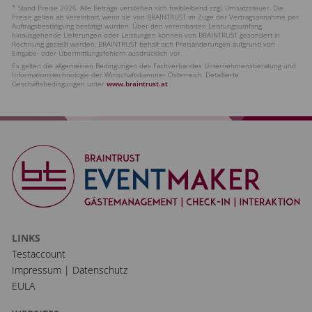
* Stand Preise 2026. Alle Beträge verstehen sich freibleibend zzgl. Umsatzsteuer. Die
Preise gelten als vereinbart, wenn sie von BRAINTRUST im Zuge der Vertragsannahme per
Auftragsbestätigung bestätigt wurden. Über den vereinbarten Leistungsumfang
hinausgehende Lieferungen oder Leistungen können von BRAINTRUST gesondert in
Rechnung gestellt werden. BRAINTRUST behält sich Preisänderungen aufgrund von
Eingabe- oder Übermittlungsfehlern ausdrücklich vor.
Es gelten die allgemeinen Bedingungen des Fachverbandes Unternehmensberatung und
Informationstechnologie der Wirtschaftskammer Österreich. Detaillierte
Geschäftsbedingungen unter
www.braintrust.at
LINKS
Testaccount
Impressum | Datenschutz
EULA