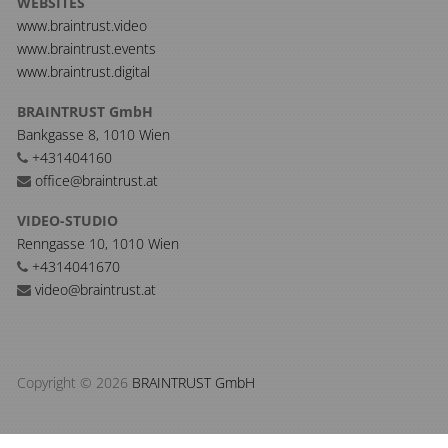
WEBSITES
www.braintrust.video
www.braintrust.events
www.braintrust.digital
BRAINTRUST GmbH
Bankgasse 8, 1010 Wien
+431404160
office@braintrust.at
VIDEO-STUDIO
Renngasse 10, 1010 Wien
+4314041670
video@braintrust.at
Copyright © 2026
BRAINTRUST GmbH