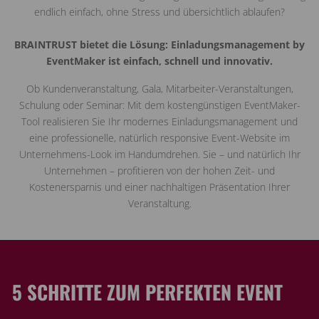
endlich einfach, ohne Stress und übersichtlich ablaufen?
BRAINTRUST bietet die Lösung: Einladungsmanagement by
EventMaker ist einfach, schnell und innovativ.
Ob Kundenveranstaltung, Gala, Mitarbeiter-Veranstaltungen,
Schulung oder Seminar: Mit dem kostengünstigen EventMaker-
Tool realisieren Sie Ihr modernes Einladungsmanagement und
eine professionelle, natürlich responsive Event-Website im
Unternehmens-Look im Handumdrehen. Sie – und natürlich Ihr
Unternehmen – profitieren von der hohen Zeit- und
Kostenersparnis und einer nachhaltigen Präsentation Ihrer
Veranstaltung.
5 SCHRITTE ZUM PERFEKTEN EVENT